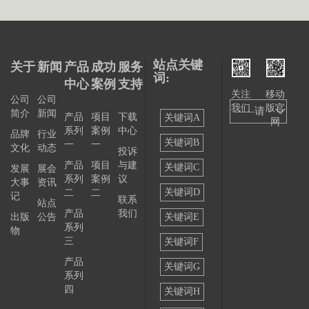
站点关键
关于
新闻
产品
成功
服务
词:
中心
案例
支持
关注
移动
公司
公司
我们
版官
——请
简介
新闻
产品
项目
下载
关键词A
网
系列
案例
中心
选择
品牌
行业
关键词B
一
一
文化
动态
投诉
——
产品
项目
与建
关键词C
发展
展会
系列
案例
议
大事
资讯
关键词D
二
二
记
联系
站点
产品
我们
出版
公告
关键词E
系列
物
三
关键词F
产品
关键词G
系列
四
关键词H