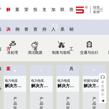
一 | 第02
刊物专
一 | 第01
VR专
服务分类
服务分类
发展大事记
展会资讯
汽车与轮胎
国家标准
企业年报
合作加盟
在线申请
联系我们
电子名片
站点公告
船舶与海洋
商标证书
常见问题FAQ
来访预约
电子邀请函
题三
条
条
题三
07
08
产
解
案
荣
投
支
加
联
营
品
决
例
誉
资
持
入
系
销
与
方
者
工
水处理
清洁能源
制浆与造纸
交通与出行
服
案
具
电力电缆
电力电缆
电力电缆
挖掘与采矿
关
解决方案标题名称|显示09条
解决方案标题名称|显示08条
解决方案标题名称|显示07条
解决方案标题名称|显示05条
注
务
我
们
产
产
产
产
◀
品
品
品
品
应
应
应
应