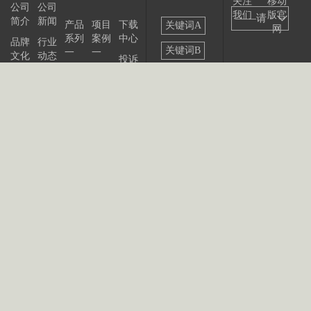
关注
移动
公司
公司
我们
版官
——请
简介
新闻
产品
项目
下载
关键词A
网
系列
案例
中心
选择
品牌
行业
关键词B
一
一
文化
动态
投诉
——
产品
项目
与建
关键词C
发展
展会
系列
案例
议
大事
资讯
关键词D
二
二
记
联系
站点
产品
我们
出版
公告
关键词E
系列
物
三
关键词F
产品
关键词G
系列
四
关键词H
关键词II
关键词J
关键词K
关键词L