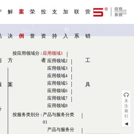
一 | 第02
刊物专
一 | 第01
VR专
服务分类
服务分类
发展大事记
展会资讯
汽车与轮胎
国家标准
企业年报
合作加盟
在线申请
联系我们
电子名片
站点公告
船舶与海洋
商标证书
常见问题FAQ
来访预约
电子邀请函
题三
条
条
题三
07
08
产
解
案
荣
投
支
加
联
营
品
决
例
誉
资
持
入
系
销
按应用领域分
:
应用领域1
与
方
者
工
应用领域2
应用领域3
应用领域4
应用领域5
服
案
具
应用领域6
应用领域7
关
应用领域8
注
务
我
按服务类别分
:
产品与服务分类
们
01
◀
产品与服务分