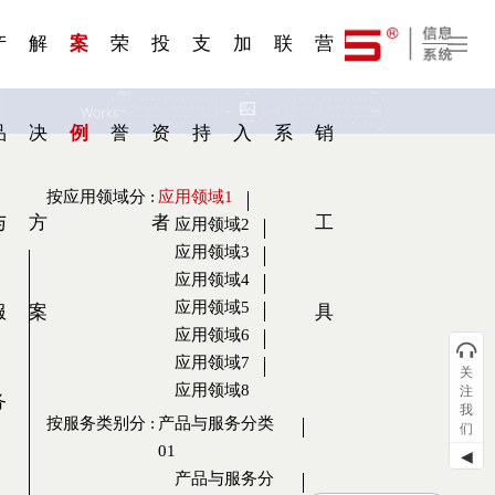
一 | 第02
刊物专
一 | 第01
VR专
服务分类
服务分类
发展大事记
展会资讯
汽车与轮胎
国家标准
企业年报
合作加盟
在线申请
联系我们
电子名片
站点公告
船舶与海洋
商标证书
常见问题FAQ
来访预约
电子邀请函
题三
条
条
题三
07
08
产
解
案
荣
投
支
加
联
营
品
决
例
誉
资
持
入
系
销
按应用领域分
:
应用领域1
与
方
者
工
应用领域2
应用领域3
应用领域4
应用领域5
服
案
具
应用领域6
应用领域7
关
应用领域8
注
务
我
按服务类别分
:
产品与服务分类
们
01
◀
产品与服务分