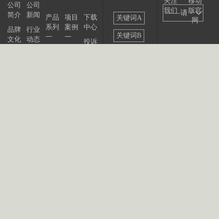
关注
移动
公司
公司
我们
版官
——请
简介
新闻
产品
项目
下载
关键词A
网
系列
案例
中心
选择
品牌
行业
关键词B
一
一
文化
动态
投诉
——
产品
项目
与建
关键词C
发展
展会
系列
案例
议
大事
资讯
关键词D
二
二
记
联系
站点
产品
我们
出版
公告
关键词E
系列
物
三
关键词F
产品
关键词G
系列
四
关键词H
关键词II
关键词J
关键词K
关键词L