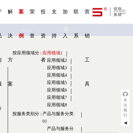
一 | 第02
刊物专
一 | 第01
VR专
服务分类
服务分类
发展大事记
展会资讯
汽车与轮胎
国家标准
企业年报
合作加盟
在线申请
联系我们
电子名片
站点公告
船舶与海洋
商标证书
常见问题FAQ
来访预约
电子邀请函
题三
条
条
题三
07
08
产
解
案
荣
投
支
加
联
营
品
决
例
誉
资
持
入
系
销
按应用领域分
:
应用领域1
与
方
者
工
应用领域2
应用领域3
应用领域4
应用领域5
服
案
具
应用领域6
应用领域7
关
应用领域8
注
务
我
按服务类别分
:
产品与服务分类
们
01
◀
产品与服务分