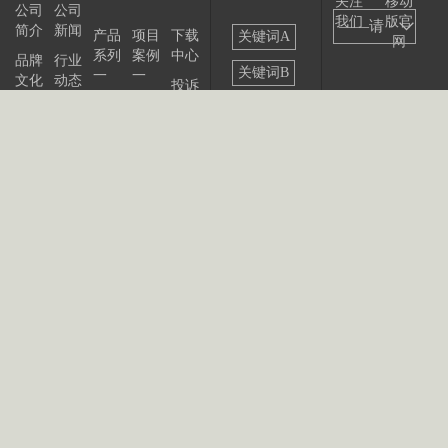
关注
移动
公司
公司
我们
版官
——请
简介
新闻
产品
项目
下载
关键词A
网
系列
案例
中心
选择
品牌
行业
关键词B
一
一
文化
动态
投诉
——
产品
项目
与建
关键词C
发展
展会
系列
案例
议
大事
资讯
关键词D
二
二
记
联系
站点
产品
我们
出版
公告
关键词E
系列
物
三
关键词F
产品
关键词G
系列
四
关键词H
关键词II
关键词J
关键词K
关键词L