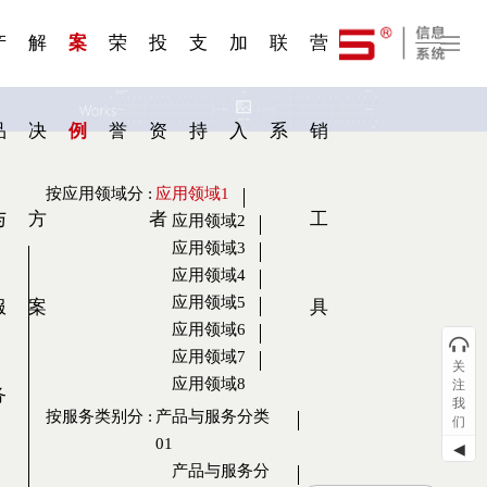
一 | 第02
刊物专
一 | 第01
VR专
服务分类
服务分类
发展大事记
展会资讯
汽车与轮胎
国家标准
企业年报
合作加盟
在线申请
联系我们
电子名片
站点公告
船舶与海洋
商标证书
常见问题FAQ
来访预约
电子邀请函
题三
条
条
题三
07
08
产
解
案
荣
投
支
加
联
营
品
决
例
誉
资
持
入
系
销
按应用领域分
:
应用领域1
与
方
者
工
应用领域2
应用领域3
应用领域4
应用领域5
服
案
具
应用领域6
应用领域7
关
应用领域8
注
务
我
按服务类别分
:
产品与服务分类
们
01
◀
产品与服务分