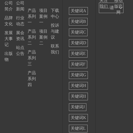
关注
移动
公司
公司
我们
版官
——请
简介
新闻
产品
项目
下载
关键词A
网
系列
案例
中心
选择
品牌
行业
关键词B
一
一
文化
动态
投诉
——
产品
项目
与建
关键词C
发展
展会
系列
案例
议
大事
资讯
关键词D
二
二
记
联系
站点
产品
我们
出版
公告
关键词E
系列
物
三
关键词F
产品
关键词G
系列
四
关键词H
关键词II
关键词J
关键词K
关键词L