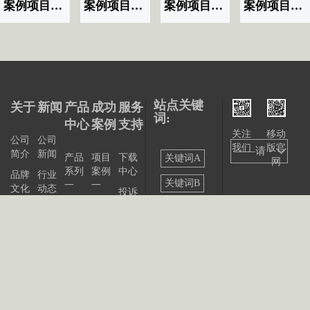
案例项目名称|标题显示07
案例项目名称|标题显示06
案例项目名称|标题显示03
案例项目名称|标题显示02
站点关键
关于
新闻
产品
成功
服务
词:
中心
案例
支持
关注
移动
公司
公司
我们
版官
——请
简介
新闻
产品
项目
下载
关键词A
网
系列
案例
中心
选择
品牌
行业
关键词B
一
一
文化
动态
投诉
——
产品
项目
与建
关键词C
发展
展会
系列
案例
议
大事
资讯
关键词D
二
二
记
联系
站点
产品
我们
出版
公告
关键词E
系列
物
三
关键词F
产品
关键词G