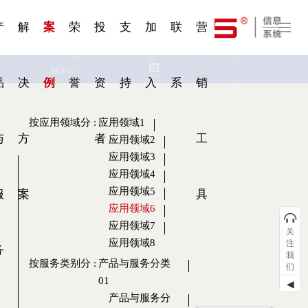
一 | 第02
刊物专
一 | 第01
VR专
服务分类
服务分类
发展大事记
展会资讯
汽车与轮胎
国家标准
企业年报
合作加盟
在线申请
联系我们
电子名片
站点公告
船舶与海洋
商标证书
常见问题FAQ
来访预约
电子邀请函
题三
条
条
题三
07
08
产
解
案
荣
投
支
加
联
营
品
决
例
誉
资
持
入
系
销
按应用领域分
:
应用领域1
与
方
者
工
应用领域2
应用领域3
应用领域4
应用领域5
服
案
具
应用领域6
应用领域7
关
应用领域8
注
务
我
按服务类别分
:
产品与服务分类
们
01
◀
产品与服务分