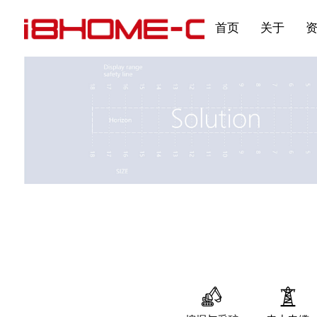
发展大事记
展会资讯
汽车与轮胎
国家标准
企业年报
合作加盟
在线申请
联系我们
电子名片
刊物专题三
产品&服务系列一 | 第02
应用领域7
首页
关于