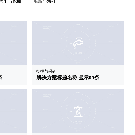
汽车与轮胎
船舶与海洋
挖掘与采矿
条
解决方案标题名称|显示05条
49
赞 0
题名称|显示08条