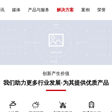
站点公告
船舶与海洋
商标证书
常见问题FAQ
来访预约
电子邀请函
条
产品&服务系列一 | 第01条
应用领域8
VR专题三
产品与服务分类07
资讯
媒体
产品与服务
解决方案
案例
荣誉
创新产生价值
我们助力更多行业发展·为其提供优质产品