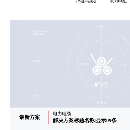
挖掘与采矿
电力电缆
电力电缆
最新方案
0
解决方案标题名称|显示09条