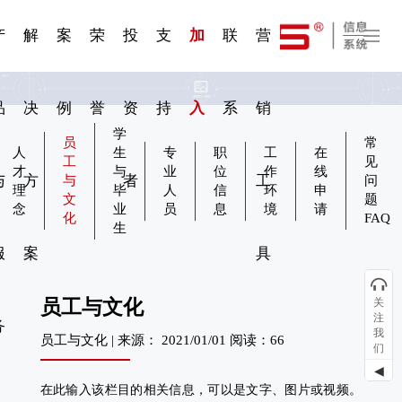
一 | 第02
刊物专
一 | 第01
VR专
服务分类
服务分类
发展大事记
展会资讯
汽车与轮胎
国家标准
企业年报
合作加盟
在线申请
联系我们
电子名片
站点公告
船舶与海洋
商标证书
常见问题FAQ
来访预约
电子邀请函
题三
条
条
题三
07
08
产
解
案
荣
投
支
加
联
营
品
决
例
誉
资
持
入
系
销
学
员
常
人
生
专
职
工
在
工
见
才
与
业
位
作
线
与
方
者
工
与
问
理
毕
人
信
环
申
文
题
念
业
员
息
境
请
化
FAQ
生
服
案
具
员工与文化
关
注
务
我
员工与文化 | 来源： 2021/01/01 阅读：66
们
◀
在此输入该栏目的相关信息，可以是文字、图片或视频。