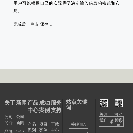
用户可以根据自己的实际需要决定输入信息的格式和布
局。
完成后，单击“保存”。
站点关键
关于
新闻
产品
成功
服务
词:
中心
案例
支持
关注
移动
公司
公司
我们
版官
——请
简介
新闻
产品
项目
下载
关键词A
网
系列
案例
中心
选择
品牌
行业