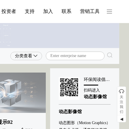
产品与服务分类08
投资者
支持
加入
联系
营销工具
分类查看
环保阅读倡导者
扫码进入
动态影像馆
关
注
我
动态影像馆
们
◀
示02
动态图形（Motion Graphics）