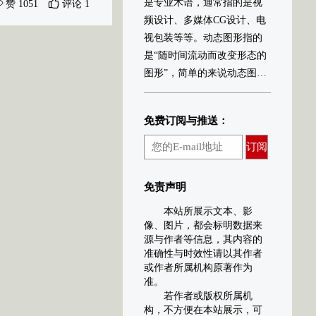
是专业术语，通常指的是视
赞 1051
评论 1
频设计、多媒体CG设计、电
视包装等等。动态图形指的
是“随时间流动而改变形态的
图形”，简单的来说动态图形
可以解释为会动的图形设
计，是影像艺术的一种。
免费订阅与推送：
动态图形融合了平面设计、
动画设计和电影语言，它的
订阅
表现形式丰富多样，具有包
容性，总能和各种表现形式
免责声明
以及艺术风格混搭。动态图
本站所展示文本、影
形的主要应用领域集中于节
像、图片，都会标明数据来
目频道包装、电影电视片
源与作者等信息，其内容的
头、商业广告、MV、现场舞
准确性与时效性请以其作者
台屏幕、互动装置等等。
或作者所属机构原著作为
准。
若作者或版权所属机
构，不方便在本站展示，可