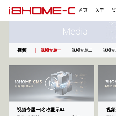
发展大事记
展会资讯
汽车与轮胎
国家标准
企业年报
合作加盟
在线申请
联系我们
电子名片
刊物专题三
产品&服务系列一 | 第02
应用领域7
首页
关于
视频
视频专题一
视频专题二
视频专
视频专题一|名称显示04
视频