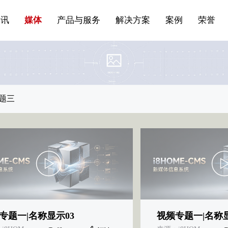
站点公告
船舶与海洋
商标证书
常见问题FAQ
来访预约
电子邀请函
条
产品&服务系列一 | 第01条
应用领域8
VR专题三
产品与服务分类07
资讯
媒体
产品与服务
解决方案
案例
荣誉
题三
专题一|名称显示03
视频专题一|名称显