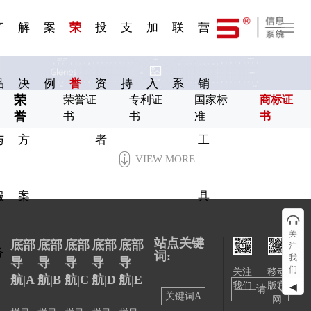
一 | 第02
刊物专
一 | 第01
VR专
服务分类
服务分类
发展大事记
展会资讯
汽车与轮胎
国家标准
企业年报
合作加盟
在线申请
联系我们
电子名片
站点公告
船舶与海洋
商标证书
常见问题FAQ
来访预约
电子邀请函
题三
条
条
题三
07
08
产
解
案
荣
投
支
加
联
营
品
决
例
誉
资
持
入
系
销
荣
荣誉证
专利证
国家标
商标证
誉
书
书
准
书
与
方
者
工
VIEW MORE
服
案
具
关
站点关键
底部
底部
底部
底部
底部
注
务
词:
我
导
导
导
导
导
们
关注
移动
航|A
航|B
航|C
航|D
航|E
我们
版官
◀
——请
关键词A
网