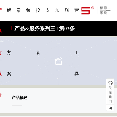
一 | 第02
刊物专
一 | 第01
VR专
服务分类
服务分类
发展大事记
展会资讯
汽车与轮胎
国家标准
企业年报
合作加盟
在线申请
联系我们
电子名片
站点公告
船舶与海洋
商标证书
常见问题FAQ
来访预约
电子邀请函
题三
条
条
题三
07
08
产
解
案
荣
投
支
加
联
营
产品&服务系列三 | 第03条
品
决
例
誉
资
持
入
系
销
与
方
者
工
服
案
具
关
注
务
我
产品概述
们
◀