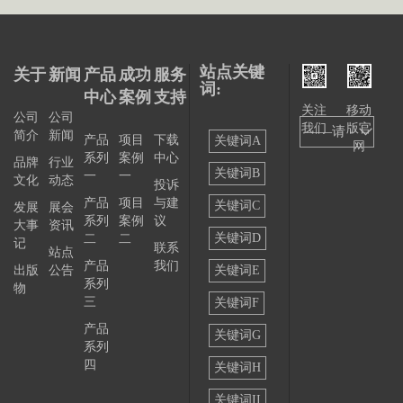
站点关键
关于
新闻
产品
成功
服务
词:
中心
案例
支持
关注
移动
公司
公司
我们
版官
——请
简介
新闻
产品
项目
下载
关键词A
网
系列
案例
中心
选择
品牌
行业
关键词B
一
一
文化
动态
投诉
——
产品
项目
与建
关键词C
发展
展会
系列
案例
议
大事
资讯
关键词D
二
二
记
联系
站点
产品
我们
出版
公告
关键词E
系列
物
三
关键词F
产品
关键词G
系列
四
关键词H
关键词II