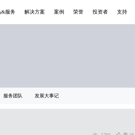
船舶与海洋
商标证书
合作加盟
常见问题FAQ
来访预约
电子名片
条
产品&服务系列三 | 第01条
应用领域8
VR专题三
产品&服务系列四 | 第02
产品与服务分类07
品&服务
解决方案
案例
荣誉
投资者
支持
服务团队
发展大事记
1793
赞 18