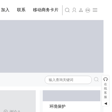
简体中文
旗下公司名称三
条
产品&服务系列四 | 第01条
产品与服务分类08
加入
联系
移动商务卡片
科研与创新
English
旗下公司名称四
社会责任
在
线
客
服
◀
环境保护
评论 0