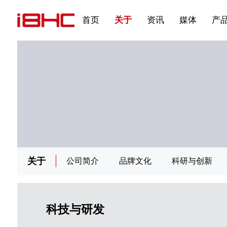
发展大事记
展会资讯
汽车与轮胎
国家标准
企业年报
文件下载
在线申请
联系我们
展会通知
视频专题三
产品&服务系列三 | 第02
应用领域7
首页
关于
资讯
媒体
产
关于
公司简介
品牌文化
科研与创新
科技与研发