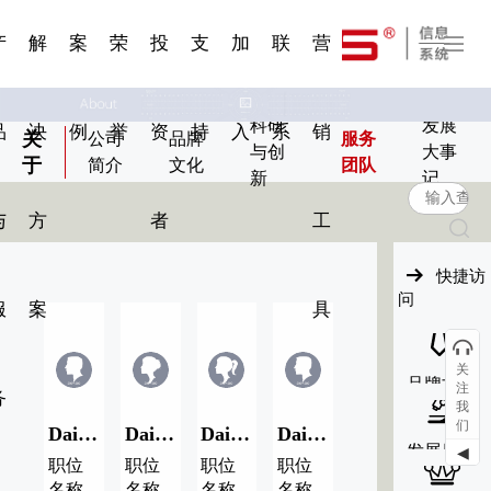
一 | 第02
刊物专
一 | 第01
VR专题
服务分类
服务分类
发展大事记
展会资讯
汽车与轮胎
国家标准
企业年报
合作加盟
在线申请
联系我们
电子名片
站点公告
船舶与海洋
商标证书
常见问题FAQ
来访预约
电子邀请函
题三
条
条
三
07
08
产
解
案
荣
投
支
加
联
营
科研
发展
品
决
例
誉
资
持
入
系
销
关
公司
品牌
服务
与创
大事
于
简介
文化
团队
新
记
与
方
者
工
快捷访
问
服
案
具
关
品牌文化
注
务
我
们
Dai Name/代用名08
Dai Name/代用名07
Dai Name/代用名06
Dai Name/代用名05
发展历程
◀
职位
职位
职位
职位
名称
名称
名称
名称