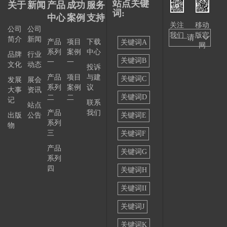
站点关键
关于
新闻
产品
成功
服务
词:
中心
案例
支持
关注
移动
公司
公司
我们
版官
——请
简介
新闻
产品
项目
下载
关键词A
网
系列
案例
中心
选择
品牌
行业
关键词B
一
一
文化
动态
投诉
——
产品
项目
与建
关键词C
发展
展会
系列
案例
议
大事
资讯
关键词D
二
二
记
联系
站点
产品
我们
出版
公告
关键词E
系列
物
三
关键词F
产品
关键词G
系列
四
关键词H
关键词II
关键词J
关键词K