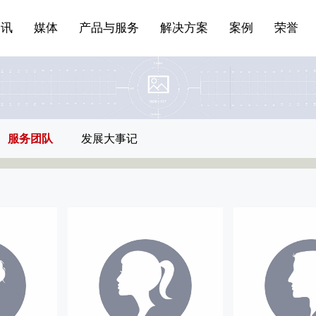
站点公告
船舶与海洋
商标证书
常见问题FAQ
来访预约
电子邀请函
条
产品&服务系列一 | 第01条
应用领域8
VR专题三
产品与服务分类07
资讯
媒体
产品与服务
解决方案
案例
荣誉
服务团队
发展大事记