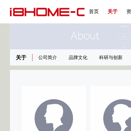
发展大事记
展会资讯
汽车与轮胎
国家标准
企业年报
合作加盟
在线申请
联系我们
电子名片
刊物专题三
产品&服务系列一 | 第02
应用领域7
首页
关于
关于
公司简介
品牌文化
科研与创新