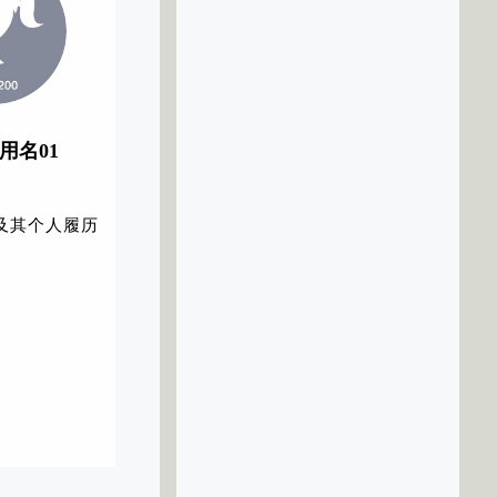
代用名01
及其个人履历