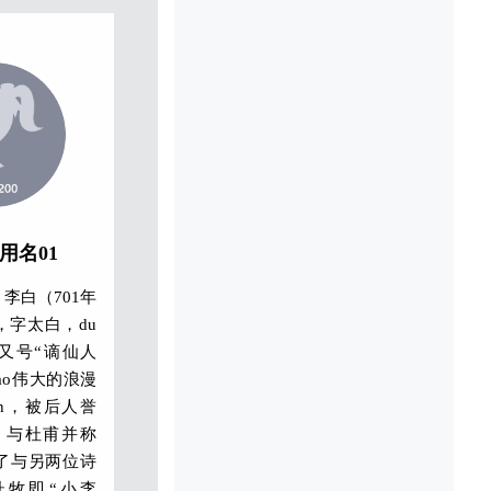
大方，爱饮酒
。 李白深受黄
响，有《李太
诗作中多以醉
作有《望庐山
路难》、《蜀
进酒》、《梁
发白帝城》等
代用名01
所作词赋，宋人
李白（701年
文莹《湘山野
 ，字太白，du
就其开创意义
又号“谪仙人
而言，“李白
dao伟大的浪漫
高的地位。
an，被后人誉
”，与杜甫并称
为了与另两位诗
杜牧即“小李