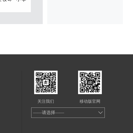
甫与李白又合
大方，爱饮酒
。 李白深受黄
响，有《李太
诗作中多以醉
作有《望庐山
路难》、《蜀
进酒》、《梁
发白帝城》等
所作词赋，宋人
文莹《湘山野
关注我们
移动版官网
就其开创意义
而言，“李白
——请选择——
高的地位。