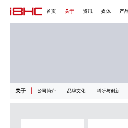
发展大事记
展会资讯
汽车与轮胎
国家标准
企业年报
文件下载
在线申请
联系我们
展会通知
视频专题三
产品&服务系列三 | 第02
应用领域7
首页
关于
资讯
媒体
产
关于
公司简介
品牌文化
科研与创新