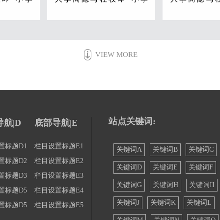
与李白又合
杜”区别，杜甫与李白又合
杜”区别，杜
称“大李杜”。
称“大李杜”。
方，爱饮酒
其人爽朗大方，爱饮酒
其人爽朗
VIEW MORE
李白深受黄
作诗，喜交友。 李白深受黄
作诗，喜交友
，有《李太
老列庄思想影响，有《李太
老列庄思想影
作中多以醉
白集》传世，诗作中多以醉
白集》传世，
有《望庐山
时写的，代表作有《望庐山
时写的，代表
难》、《蜀
瀑布》、《行路难》、《蜀
瀑布》、《行
酒》、《梁
道难》、《将进酒》、《梁
道难》、《将
站点关键词:
航|D
底部导航|E
白帝城》等
甫吟》、《早发白帝城》等
甫吟》、《早
词赋，宋人
多首。 李白所作词赋，宋人
多首。 李白
置标题D1
栏目设置标题E1
关键词A
关键词B
关键词C
莹《湘山野
已有传记（如文莹《湘山野
已有传记（如
置标题D2
栏目设置标题E2
关键词D
关键词E
关键词F
其开创意义
录》卷上），就其开创意义
录》卷上），
置标题D3
栏目设置标题E3
，“李白
及艺术成就而言，“李白
及艺术成就
关键词G
关键词H
关键词II
置标题D5
栏目设置标题E4
的地位。
词”享有极为崇高的地位。
词”享有极为崇
关键词J
关键词K
关键词L
置标题D5
栏目设置标题E5