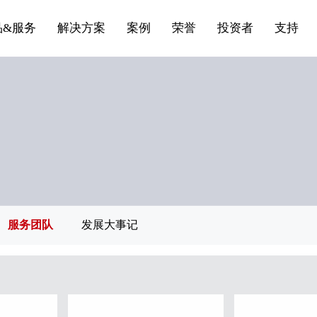
船舶与海洋
商标证书
合作加盟
常见问题FAQ
来访预约
电子名片
条
产品&服务系列三 | 第01条
应用领域8
VR专题三
产品&服务系列四 | 第02
产品与服务分类07
品&服务
解决方案
案例
荣誉
投资者
支持
服务团队
发展大事记