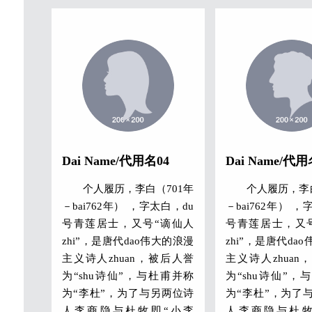
称“大李杜”。
称“大李杜”。
其人爽朗大方，爱饮酒
其人爽朗大
作诗，喜交友。 李白深受黄
作诗，喜交友。 
老列庄思想影响，有《李太
老列庄思想影响
白集》传世，诗作中多以醉
白集》传世，诗
时写的，代表作有《望庐山
时写的，代表作
瀑布》、《行路难》、《蜀
瀑布》、《行路
道难》、《将进酒》、《梁
道难》、《将进
甫吟》、《早发白帝城》等
甫吟》、《早发
Dai Name/代用名04
Dai Name/代用
多首。 李白所作词赋，宋人
多首。 李白所作
个人履历，李白（701年
个人履历，李白
已有传记（如文莹《湘山野
已有传记（如文
－bai762年） ，字太白，du
－bai762年） ，
录》卷上），就其开创意义
录》卷上），就
号青莲居士，又号“谪仙人
号青莲居士，又
及艺术成就而言，“李白
及艺术成就而言
zhi”，是唐代dao伟大的浪漫
zhi”，是唐代da
词”享有极为崇高的地位。
词”享有极为崇高
主义诗人zhuan，被后人誉
主义诗人zhuan
为“shu诗仙”，与杜甫并称
为“shu诗仙”，
为“李杜”，为了与另两位诗
为“李杜”，为了
人李商隐与杜牧即“小李
人李商隐与杜牧