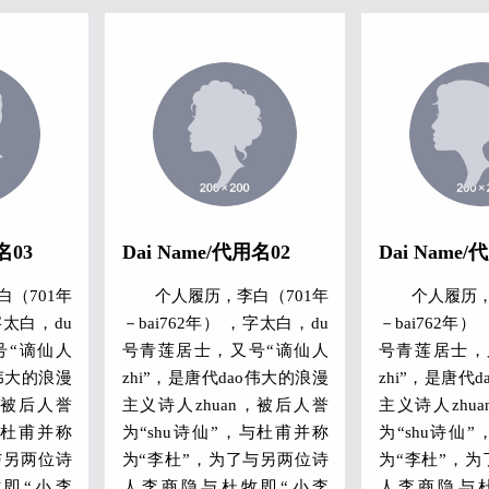
称“大李杜”。
称“大李杜”。
方，爱饮酒
其人爽朗大方，爱饮酒
其人爽朗
李白深受黄
作诗，喜交友。 李白深受黄
作诗，喜交友
，有《李太
老列庄思想影响，有《李太
老列庄思想影
作中多以醉
白集》传世，诗作中多以醉
白集》传世，
有《望庐山
时写的，代表作有《望庐山
时写的，代表
难》、《蜀
瀑布》、《行路难》、《蜀
瀑布》、《行
酒》、《梁
道难》、《将进酒》、《梁
道难》、《将
白帝城》等
甫吟》、《早发白帝城》等
甫吟》、《早
名03
Dai Name/代用名02
Dai Name/
词赋，宋人
多首。 李白所作词赋，宋人
多首。 李白
（701年
个人履历，李白（701年
个人履历，
莹《湘山野
已有传记（如文莹《湘山野
已有传记（如
字太白，du
－bai762年） ，字太白，du
－bai762年）
其开创意义
录》卷上），就其开创意义
录》卷上），
号“谪仙人
号青莲居士，又号“谪仙人
号青莲居士，
，“李白
及艺术成就而言，“李白
及艺术成就
o伟大的浪漫
zhi”，是唐代dao伟大的浪漫
zhi”，是唐代
的地位。
词”享有极为崇高的地位。
词”享有极为崇
，被后人誉
主义诗人zhuan，被后人誉
主义诗人zhu
与杜甫并称
为“shu诗仙”，与杜甫并称
为“shu诗仙
与另两位诗
为“李杜”，为了与另两位诗
为“李杜”，
即“小李
人李商隐与杜牧即“小李
人李商隐与