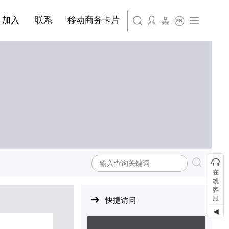
简体中文
旗下公司名称三
条
产品&服务系列四 | 第01条
产品与服务分类08
加入
联系
移动商务卡片
English
旗下公司名称四
在
线
客
服
快捷访问
◀