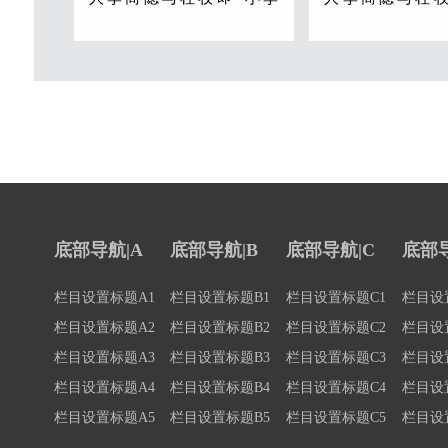
杜”区别，杜甫与李白又合
杜”区别，杜甫
称“大李杜”。
称“大李杜”。
其人爽朗大方，爱饮酒
其人爽朗大
作诗，喜交友。 李白深受黄
作诗，喜交友。 
老列庄思想影响，有《李太
老列庄思想影响
白集》传世，诗作中多以醉
白集》传世，诗
时写的，代表作有《望庐山
时写的，代表作
瀑布》、《行路难》、《蜀
瀑布》、《行路
道难》、《将进酒》、《梁
道难》、《将进
底部导航|A
底部导航|B
底部导航|C
底部导
甫吟》、《早发白帝城》等
甫吟》、《早发
多首。 李白所作词赋，宋人
多首。 李白所作
栏目设置标题A1
栏目设置标题B1
栏目设置标题C1
栏目设
已有传记（如文莹《湘山野
已有传记（如文
栏目设置标题A2
栏目设置标题B2
栏目设置标题C2
栏目设
录》卷上），就其开创意义
录》卷上），就
栏目设置标题A3
栏目设置标题B3
栏目设置标题C3
栏目设
及艺术成就而言，“李白
及艺术成就而言
栏目设置标题A4
栏目设置标题B4
栏目设置标题C4
栏目设
词”享有极为崇高的地位。
词”享有极为崇高
栏目设置标题A5
栏目设置标题B5
栏目设置标题C5
栏目设