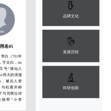
品牌文化
代用名05
发展历程
李白（701年
 ，字太白，du
又号“谪仙人
dao伟大的浪漫
an，被后人誉
”，与杜甫并称
科研创新
为了与另两位诗
杜牧即“小李
甫与李白又合