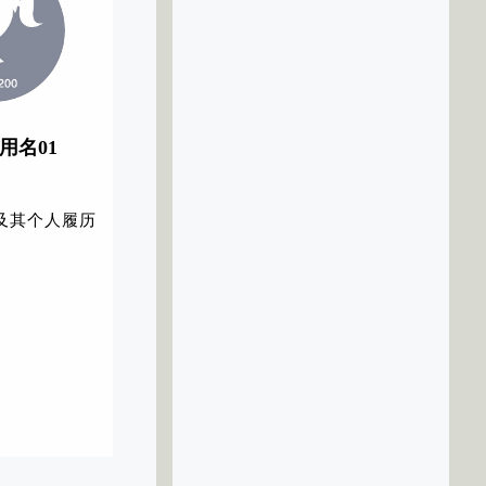
代用名01
及其个人履历