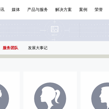
站点公告
船舶与海洋
商标证书
常见问题FAQ
来访预约
电子邀请函
条
产品&服务系列一 | 第01条
应用领域8
VR专题三
产品与服务分类07
资讯
媒体
产品与服务
解决方案
案例
荣誉
服务团队
发展大事记