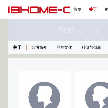
发展大事记
展会资讯
汽车与轮胎
国家标准
企业年报
合作加盟
在线申请
联系我们
电子名片
刊物专题三
产品&服务系列一 | 第02
应用领域7
首页
关于
关于
公司简介
品牌文化
科研与创新