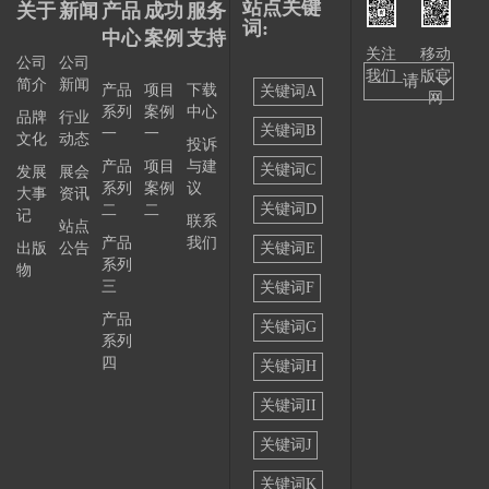
站点关键
关于
新闻
产品
成功
服务
词:
中心
案例
支持
关注
移动
公司
公司
我们
版官
——请
简介
新闻
产品
项目
下载
关键词A
网
系列
案例
中心
选择
品牌
行业
关键词B
一
一
文化
动态
投诉
——
产品
项目
与建
关键词C
发展
展会
系列
案例
议
大事
资讯
关键词D
二
二
记
联系
站点
产品
我们
出版
公告
关键词E
系列
物
三
关键词F
产品
关键词G
系列
四
关键词H
关键词II
关键词J
关键词K