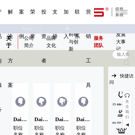
一 | 第02
刊物专
一 | 第01
VR专题
服务分类
服务分类
发展大事记
展会资讯
汽车与轮胎
国家标准
企业年报
合作加盟
在线申请
联系我们
电子名片
站点公告
船舶与海洋
商标证书
常见问题FAQ
来访预约
电子邀请函
题三
条
条
三
07
08
产
解
案
荣
投
支
加
联
营
科研
发展
品
决
例
誉
资
持
入
系
销
关
公司
品牌
服务
与创
大事
于
简介
文化
团队
新
记
与
方
者
工
快捷访
问
服
案
具
关
品牌文化
注
务
我
们
Dai Name/代用名08
Dai Name/代用名07
Dai Name/代用名06
Dai Name/代用名05
发展历程
◀
职位
职位
职位
职位
名称
名称
名称
名称