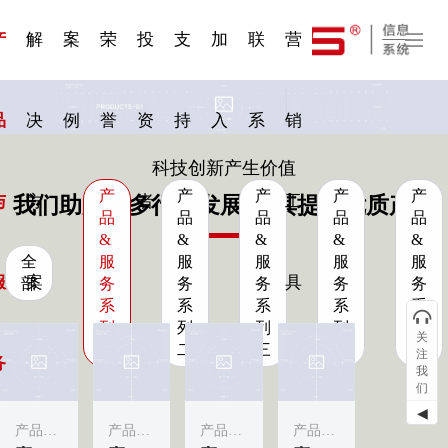
一 | 第02
刊物专
一 | 第01
VR专
服务分类
服务分类
发展大事记
展会资讯
汽车与轮胎
国家标准
企业年报
合作加盟
在线申请
联系我们
电子名片
站点公告
船舶与海洋
商标证书
常见问题FAQ
来访预约
电子邀请函
题三
条
条
题三
07
08
产
解
案
荣
投
支
加
联
营
品
决
例
誉
资
持
入
系
销
科技创新产生价值
产
产
产
产
产
与
方
者
工
我们助力更多行业发展·为其提供优质产品
品
品
品
品
品
&
&
&
&
&
全
服
服
服
服
服
服
案
具
部
务
务
务
务
务
系
系
系
系
系
列
列
列
列
列
关
一
二
三
四
五
注
务
我
们
◀
产品&服务系列一
产品&服务系列一
产品&服务系列一
产品&服务系列一