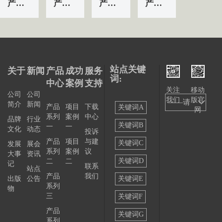
产品&服务系列一 | 第01条
产品&服务系列一 | 第04条
产品&服务系列一 | 第03条
产品&服务系列一 | 第02条
站点关键
关于
新闻
产品
成功
服务
词:
中心
案例
支持
关注
移动
公司
公司
我们
版官
——请
简介
新闻
产品
项目
下载
关键词A
网
系列
案例
中心
选择
品牌
行业
关键词B
一
一
文化
动态
投诉
——
产品
项目
与建
关键词C
发展
展会
系列
案例
议
大事
资讯
关键词D
二
二
记
联系
站点
产品
我们
出版
公告
关键词E
系列
物
三
关键词F
产品
关键词G
系列