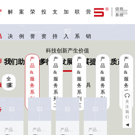
一 | 第02
刊物专
一 | 第01
VR专
服务分类
服务分类
发展大事记
展会资讯
汽车与轮胎
国家标准
企业年报
合作加盟
在线申请
联系我们
电子名片
站点公告
船舶与海洋
商标证书
常见问题FAQ
来访预约
电子邀请函
题三
条
条
题三
07
08
产
解
案
荣
投
支
加
联
营
品
决
例
誉
资
持
入
系
销
科技创新产生价值
产
产
产
产
产
与
方
者
工
我们助力更多行业发展·为其提供优质产品
品
品
品
品
品
&
&
&
&
&
全
服
服
服
服
服
服
案
具
部
务
务
务
务
务
系
系
系
系
系
列
列
列
列
列
关
一
二
三
四
五
注
务
我
们
◀
产品&服务系列一
产品&服务系列一
产品&服务系列一
产品&服务系列一