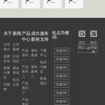
产品&服务系列一 | 第01条
产品&服务系列一 | 第04条
产品&服务系列一 | 第03条
产品&服务系列一 | 第02条
站点关键
关于
新闻
产品
成功
服务
词:
中心
案例
支持
关注
移动
公司
公司
我们
版官
——请
简介
新闻
产品
项目
下载
关键词A
网
系列
案例
中心
选择
品牌
行业
关键词B
一
一
文化
动态
投诉
——
产品
项目
与建
关键词C
发展
展会
系列
案例
议
大事
资讯
关键词D
二
二
记
联系
站点
产品
我们
出版
公告
关键词E
系列
物
三
关键词F
产品
关键词G
系列