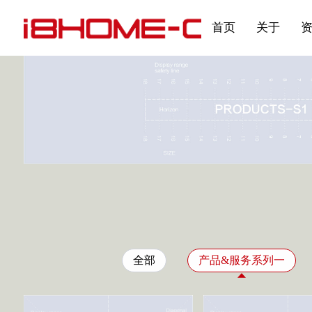
发展大事记
展会资讯
汽车与轮胎
国家标准
企业年报
合作加盟
在线申请
联系我们
电子名片
刊物专题三
产品&服务系列一 | 第02
应用领域7
首页
关于
全部
产品&服务系列一