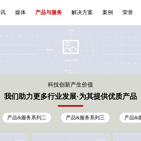
站点公告
船舶与海洋
商标证书
常见问题FAQ
来访预约
电子邀请函
条
产品&服务系列一 | 第01条
应用领域8
VR专题三
产品与服务分类07
资讯
媒体
产品与服务
解决方案
案例
荣誉
科技创新产生价值
我们助力更多行业发展·为其提供优质产品
产品&服务系列二
产品&服务系列三
产品&