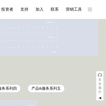
产品与服务分类08
投资者
支持
加入
联系
营销工具
关
注
我
服务系列四
产品&服务系列五
们
◀