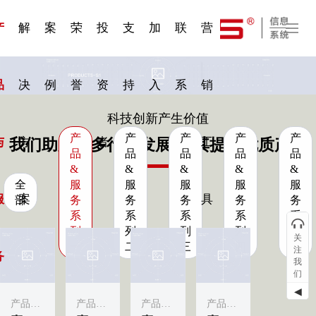
一 | 第02
刊物专
一 | 第01
VR专
服务分类
服务分类
发展大事记
展会资讯
汽车与轮胎
国家标准
企业年报
合作加盟
在线申请
联系我们
电子名片
站点公告
船舶与海洋
商标证书
常见问题FAQ
来访预约
电子邀请函
题三
条
条
题三
07
08
产
解
案
荣
投
支
加
联
营
品
决
例
誉
资
持
入
系
销
科技创新产生价值
产
产
产
产
产
与
方
者
工
我们助力更多行业发展·为其提供优质产品
品
品
品
品
品
&
&
&
&
&
全
服
服
服
服
服
服
案
具
部
务
务
务
务
务
系
系
系
系
系
列
列
列
列
列
关
一
二
三
四
五
注
务
我
们
◀
产品&服务系列一
产品&服务系列一
产品&服务系列一
产品&服务系列一