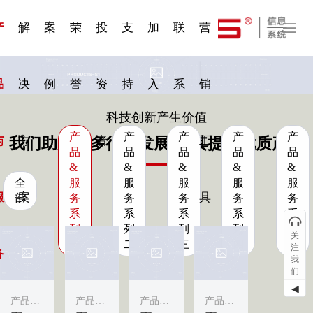
一 | 第02
刊物专
一 | 第01
VR专
服务分类
服务分类
发展大事记
展会资讯
汽车与轮胎
国家标准
企业年报
合作加盟
在线申请
联系我们
电子名片
站点公告
船舶与海洋
商标证书
常见问题FAQ
来访预约
电子邀请函
题三
条
条
题三
07
08
产
解
案
荣
投
支
加
联
营
品
决
例
誉
资
持
入
系
销
科技创新产生价值
产
产
产
产
产
与
方
者
工
我们助力更多行业发展·为其提供优质产品
品
品
品
品
品
&
&
&
&
&
全
服
服
服
服
服
服
案
具
部
务
务
务
务
务
系
系
系
系
系
列
列
列
列
列
关
一
二
三
四
五
注
务
我
们
◀
产品&服务系列一
产品&服务系列一
产品&服务系列一
产品&服务系列一