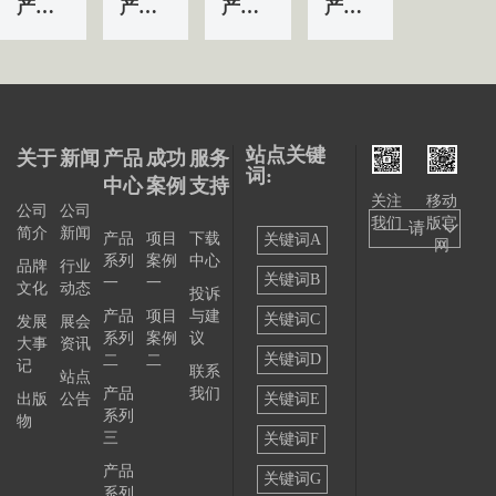
产品&服务系列一 | 第01条
产品&服务系列一 | 第04条
产品&服务系列一 | 第03条
产品&服务系列一 | 第02条
站点关键
关于
新闻
产品
成功
服务
词:
中心
案例
支持
关注
移动
公司
公司
我们
版官
——请
简介
新闻
产品
项目
下载
关键词A
网
系列
案例
中心
选择
品牌
行业
关键词B
一
一
文化
动态
投诉
——
产品
项目
与建
关键词C
发展
展会
系列
案例
议
大事
资讯
关键词D
二
二
记
联系
站点
产品
我们
出版
公告
关键词E
系列
物
三
关键词F
产品
关键词G
系列