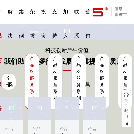
一 | 第02
刊物专
一 | 第01
VR专
服务分类
服务分类
发展大事记
展会资讯
汽车与轮胎
国家标准
企业年报
合作加盟
在线申请
联系我们
电子名片
站点公告
船舶与海洋
商标证书
常见问题FAQ
来访预约
电子邀请函
题三
条
条
题三
07
08
产
解
案
荣
投
支
加
联
营
品
决
例
誉
资
持
入
系
销
科技创新产生价值
产
产
产
产
产
与
方
者
工
我们助力更多行业发展·为其提供优质产品
品
品
品
品
品
&
&
&
&
&
全
服
服
服
服
服
服
案
具
部
务
务
务
务
务
系
系
系
系
系
列
列
列
列
列
关
一
二
三
四
五
注
务
我
们
◀
产品&服务系列一
产品&服务系列一
产品&服务系列一
产品&服务系列一