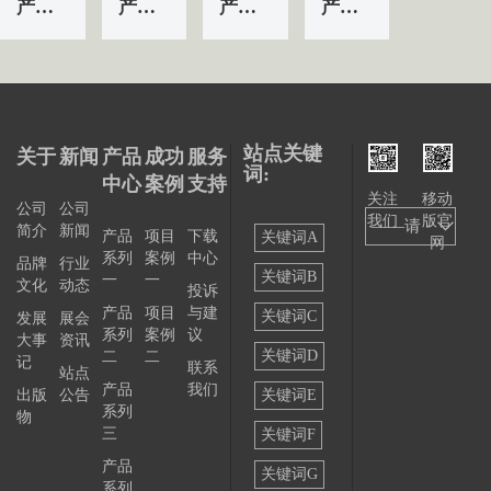
产品&服务系列一 | 第01条
产品&服务系列一 | 第04条
产品&服务系列一 | 第03条
产品&服务系列一 | 第02条
站点关键
关于
新闻
产品
成功
服务
词:
中心
案例
支持
关注
移动
公司
公司
我们
版官
——请
简介
新闻
产品
项目
下载
关键词A
网
系列
案例
中心
选择
品牌
行业
关键词B
一
一
文化
动态
投诉
——
产品
项目
与建
关键词C
发展
展会
系列
案例
议
大事
资讯
关键词D
二
二
记
联系
站点
产品
我们
出版
公告
关键词E
系列
物
三
关键词F
产品
关键词G
系列