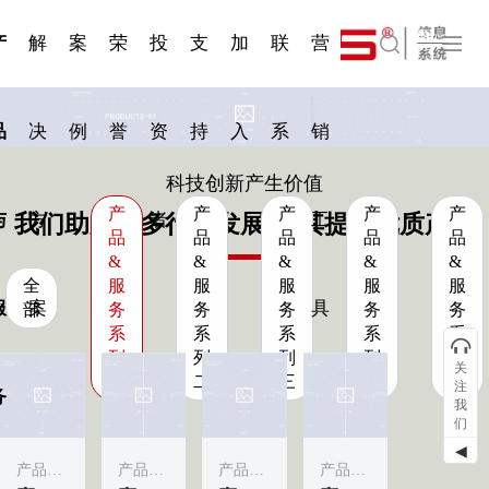
一 | 第02
刊物专
一 | 第01
VR专
服务分类
服务分类
简体中文
发展大事记
展会资讯
汽车与轮胎
国家标准
企业年报
合作加盟
在线申请
联系我们
电子名片
站点公告
船舶与海洋
商标证书
常见问题FAQ
来访预约
电子邀请函
题三
条
条
题三
07
08
产
解
案
荣
投
支
加
联
营
English
品
决
例
誉
资
持
入
系
销
科技创新产生价值
产
产
产
产
产
与
方
者
工
我们助力更多行业发展·为其提供优质产品
品
品
品
品
品
&
&
&
&
&
全
服
服
服
服
服
服
案
具
部
务
务
务
务
务
系
系
系
系
系
列
列
列
列
列
关
一
二
三
四
五
注
务
我
们
◀
产品&服务系列一
产品&服务系列一
产品&服务系列一
产品&服务系列一