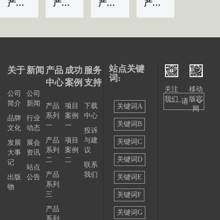
产品&服务系列一 | 第01条
产品&服务系列一 | 第04条
产品&服务系列一 | 第03条
产品&服务系列一 | 第02条
站点关键
关于
新闻
产品
成功
服务
词:
中心
案例
支持
关注
移动
公司
公司
我们
版官
——请
简介
新闻
产品
项目
下载
关键词A
网
系列
案例
中心
选择
品牌
行业
关键词B
一
一
文化
动态
投诉
——
产品
项目
与建
关键词C
发展
展会
系列
案例
议
大事
资讯
关键词D
二
二
记
联系
站点
产品
我们
出版
公告
关键词E
系列
物
三
关键词F
产品
关键词G
系列