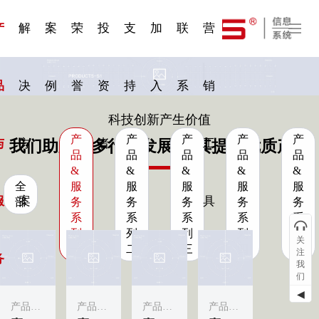
一 | 第02
刊物专
一 | 第01
VR专
服务分类
服务分类
发展大事记
展会资讯
汽车与轮胎
国家标准
企业年报
合作加盟
在线申请
联系我们
电子名片
站点公告
船舶与海洋
商标证书
常见问题FAQ
来访预约
电子邀请函
题三
条
条
题三
07
08
产
解
案
荣
投
支
加
联
营
品
决
例
誉
资
持
入
系
销
科技创新产生价值
产
产
产
产
产
与
方
者
工
我们助力更多行业发展·为其提供优质产品
品
品
品
品
品
&
&
&
&
&
全
服
服
服
服
服
服
案
具
部
务
务
务
务
务
系
系
系
系
系
列
列
列
列
列
关
一
二
三
四
五
注
务
我
们
◀
产品&服务系列一
产品&服务系列一
产品&服务系列一
产品&服务系列一