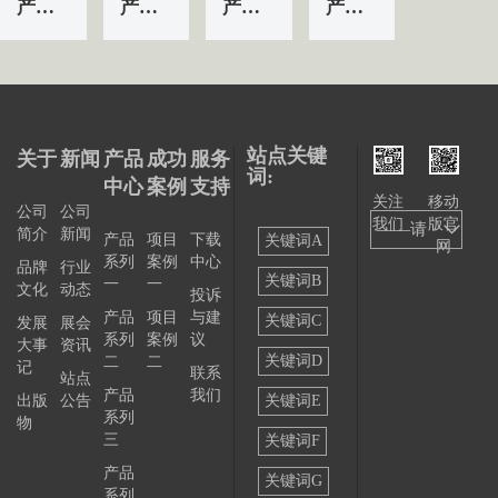
产品&服务系列一 | 第01条
产品&服务系列一 | 第04条
产品&服务系列一 | 第03条
产品&服务系列一 | 第02条
站点关键
关于
新闻
产品
成功
服务
词:
中心
案例
支持
关注
移动
公司
公司
我们
版官
——请
简介
新闻
产品
项目
下载
关键词A
网
系列
案例
中心
选择
品牌
行业
关键词B
一
一
文化
动态
投诉
——
产品
项目
与建
关键词C
发展
展会
系列
案例
议
大事
资讯
关键词D
二
二
记
联系
站点
产品
我们
出版
公告
关键词E
系列
物
三
关键词F
产品
关键词G
系列